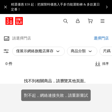
精選優惠 $59 起：把握限時優惠入手多功能運動褲 & 多款夏日
定番！​
請選擇門店
選擇門店
僅展示網絡旗艦店庫存
商品分類
尺碼
0 件
排序
找不到相關商品，請瀏覽其他頁面。
對不起，網絡連接失敗，請重新嘗試