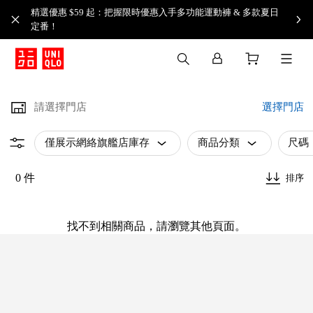
精選優惠 $59 起：把握限時優惠入手多功能運動褲 & 多款夏日
定番！​
請選擇門店
選擇門店
僅展示網絡旗艦店庫存
商品分類
尺碼
0 件
排序
找不到相關商品，請瀏覽其他頁面。