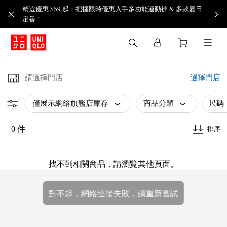
精選優惠 $59 起：把握限時優惠入手多功能運動褲 & 多款夏日
定番！​
請選擇門店
選擇門店
僅展示網絡旗艦店庫存
商品分類
尺碼
0 件
排序
找不到相關商品，請瀏覽其他頁面。
對不起，網絡連接失敗，請重新嘗試