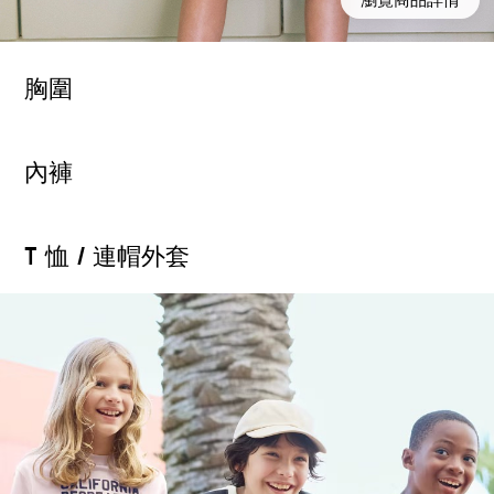
胸圍
內褲
T 恤 / 連帽外套