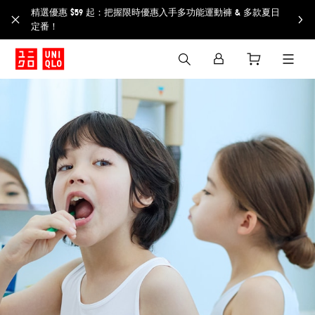
精選優惠 $59 起：把握限時優惠入手多功能運動褲 & 多款夏日
定番！​