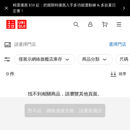
精選優惠 $59 起：把握限時優惠入手多功能運動褲 & 多款夏日
定番！​
請選擇門店
選擇門店
僅展示網絡旗艦店庫存
商品分類
尺碼
0 件
排序
找不到相關商品，請瀏覽其他頁面。