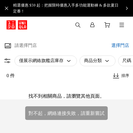
精選優惠 $59 起：把握限時優惠入手多功能運動褲 & 多款夏日
定番！​
請選擇門店
選擇門店
僅展示網絡旗艦店庫存
商品分類
尺碼
0 件
排序
找不到相關商品，請瀏覽其他頁面。
對不起，網絡連接失敗，請重新嘗試