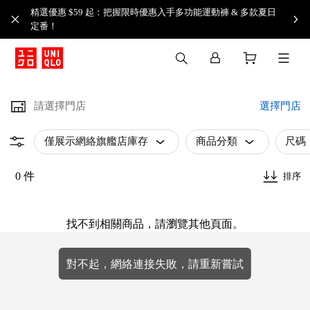
精選優惠 $59 起：把握限時優惠入手多功能運動褲 & 多款夏日
定番！​
請選擇門店
選擇門店
僅展示網絡旗艦店庫存
商品分類
尺碼
0 件
排序
找不到相關商品，請瀏覽其他頁面。
對不起，網絡連接失敗，請重新嘗試