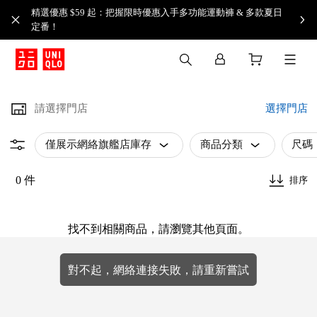
精選優惠 $59 起：把握限時優惠入手多功能運動褲 & 多款夏日
定番！​
請選擇門店
選擇門店
僅展示網絡旗艦店庫存
商品分類
尺碼
0 件
排序
找不到相關商品，請瀏覽其他頁面。
對不起，網絡連接失敗，請重新嘗試