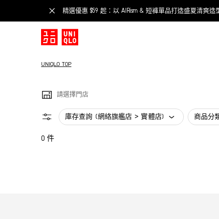
精選優惠 $59 起：以 AIRism & 短褲單品打造盛夏清爽造
UNIQLO TOP
請選擇門店
庫存查詢 (網絡旗艦店 > 實體店)
商品分
0 件