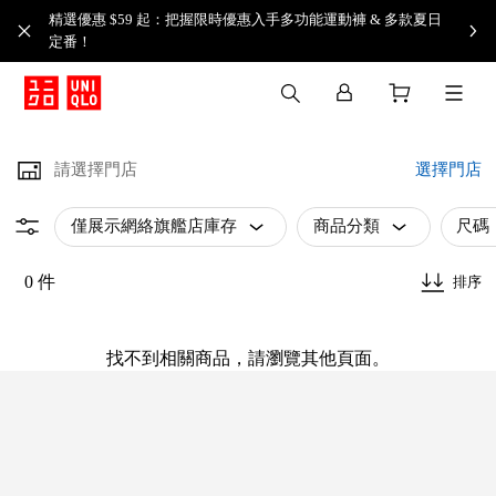
精選優惠 $59 起：把握限時優惠入手多功能運動褲 & 多款夏日
定番！​
請選擇門店
選擇門店
僅展示網絡旗艦店庫存
商品分類
尺碼
0 件
排序
找不到相關商品，請瀏覽其他頁面。