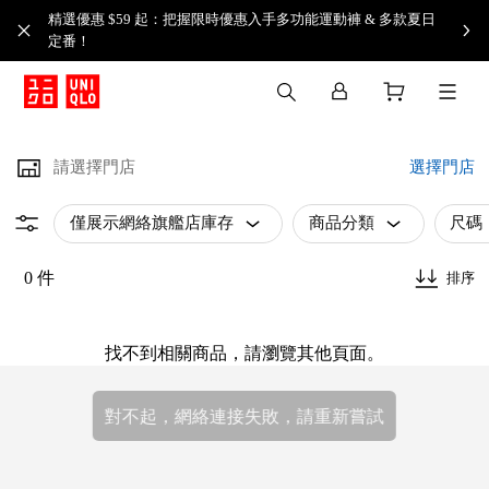
精選優惠 $59 起：把握限時優惠入手多功能運動褲 & 多款夏日
定番！​
請選擇門店
選擇門店
僅展示網絡旗艦店庫存
商品分類
尺碼
0 件
排序
找不到相關商品，請瀏覽其他頁面。
對不起，網絡連接失敗，請重新嘗試