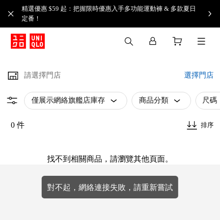
精選優惠 $59 起：把握限時優惠入手多功能運動褲 & 多款夏日
定番！​
請選擇門店
選擇門店
僅展示網絡旗艦店庫存
商品分類
尺碼
0 件
排序
找不到相關商品，請瀏覽其他頁面。
對不起，網絡連接失敗，請重新嘗試