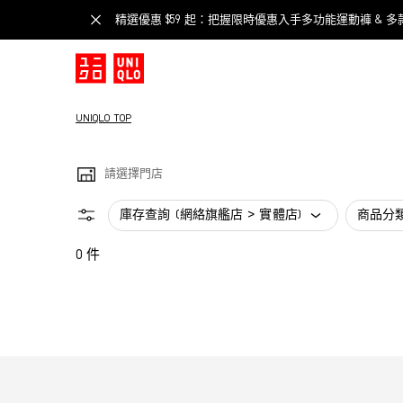
精選優惠 $59 起：把握限時優惠入手多功能運動褲 & 多
UNIQLO TOP
請選擇門店
庫存查詢 (網絡旗艦店 > 實體店)
商品分
0 件