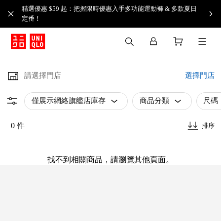
精選優惠 $59 起：把握限時優惠入手多功能運動褲 & 多款夏日
定番！​
請選擇門店
選擇門店
僅展示網絡旗艦店庫存
商品分類
尺碼
0 件
排序
找不到相關商品，請瀏覽其他頁面。