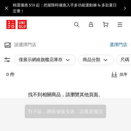
精選優惠 $59 起：把握限時優惠入手多功能運動褲 & 多款夏日
定番！​
請選擇門店
選擇門店
僅展示網絡旗艦店庫存
商品分類
尺碼
0 件
排序
找不到相關商品，請瀏覽其他頁面。