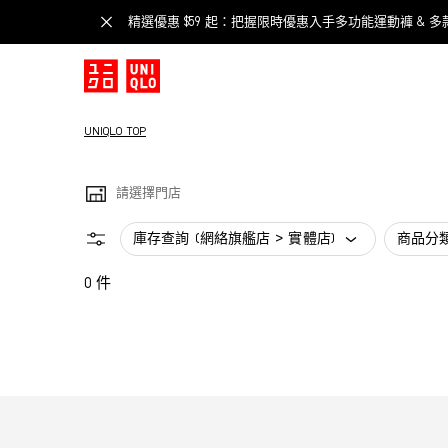
精選優惠 $59 起：把握限時優惠入手多功能運動褲 & 多
UNIQLO TOP
請選擇門店
庫存查詢 (網絡旗艦店 > 實體店)
商品分
0 件