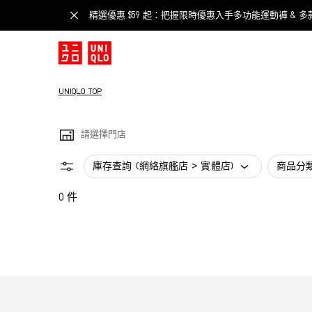
精選優惠 $59 起：把握限時優惠入手多功能運動褲 & 多
UNIQLO TOP
請選擇門店
庫存查詢 (網絡旗艦店 > 實體店)
商品分
0 件