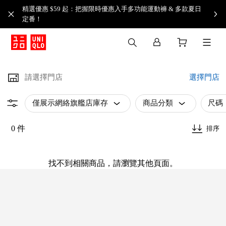
精選優惠 $59 起：把握限時優惠入手多功能運動褲 & 多款夏日
定番！​
請選擇門店
選擇門店
僅展示網絡旗艦店庫存
商品分類
尺碼
0 件
排序
找不到相關商品，請瀏覽其他頁面。