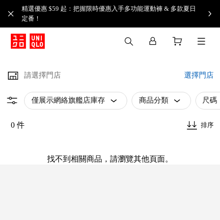
精選優惠 $59 起：把握限時優惠入手多功能運動褲 & 多款夏日
定番！​
請選擇門店
選擇門店
僅展示網絡旗艦店庫存
商品分類
尺碼
0 件
排序
找不到相關商品，請瀏覽其他頁面。