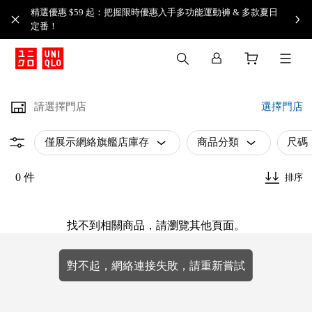
精選優惠 $59 起：把握限時優惠入手多功能運動褲 & 多款夏日
定番！​
請選擇門店
選擇門店
僅展示網絡旗艦店庫存
商品分類
尺碼
0 件
排序
找不到相關商品，請瀏覽其他頁面。
對不起，網絡連接失敗，請重新嘗試