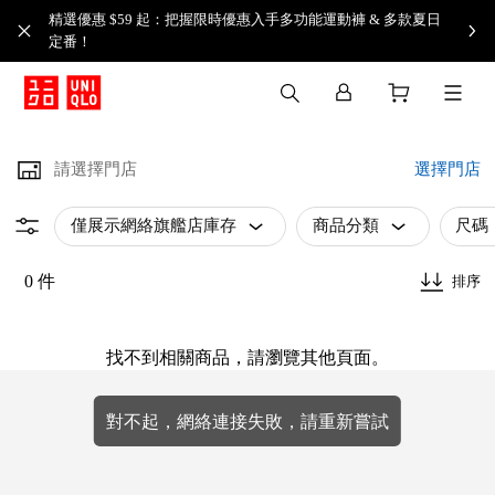
精選優惠 $59 起：把握限時優惠入手多功能運動褲 & 多款夏日
定番！​
請選擇門店
選擇門店
僅展示網絡旗艦店庫存
商品分類
尺碼
0 件
排序
找不到相關商品，請瀏覽其他頁面。
對不起，網絡連接失敗，請重新嘗試