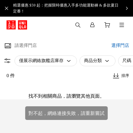
精選優惠 $59 起：把握限時優惠入手多功能運動褲 & 多款夏日
定番！​
請選擇門店
選擇門店
僅展示網絡旗艦店庫存
商品分類
尺碼
0 件
排序
找不到相關商品，請瀏覽其他頁面。
對不起，網絡連接失敗，請重新嘗試