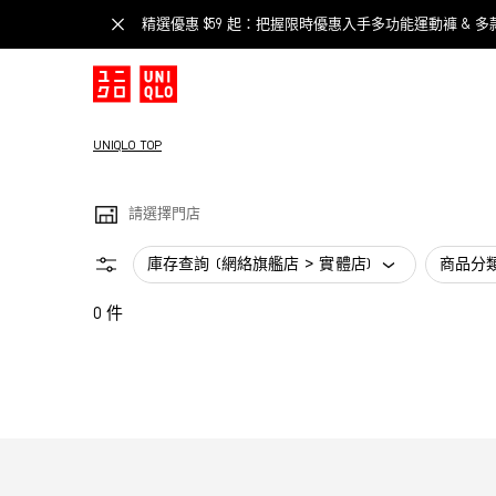
精選優惠 $59 起：把握限時優惠入手多功能運動褲 & 多
UNIQLO TOP
請選擇門店
庫存查詢 (網絡旗艦店 > 實體店)
商品分
0 件