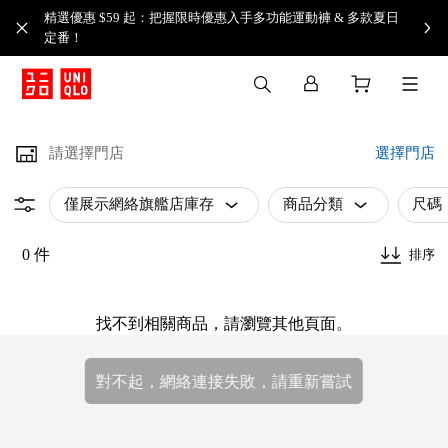
精選優惠 $59 起：把握限時優惠入手多功能運動褲 & 多款夏日
定番！​
請選擇門店
選擇門店
僅展示網絡旗艦店庫存
商品分類
尺碼
0 件
排序
找不到相關商品，請瀏覽其他頁面。
對不起，網絡連接失敗，請重新嘗試