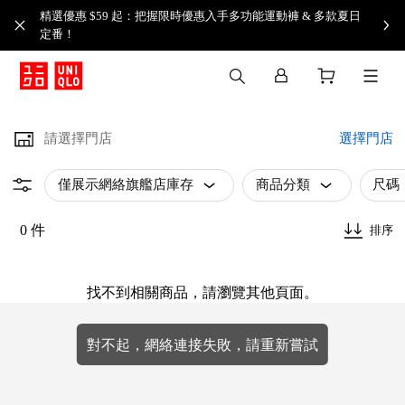
精選優惠 $59 起：把握限時優惠入手多功能運動褲 & 多款夏日
定番！​
請選擇門店
選擇門店
僅展示網絡旗艦店庫存
商品分類
尺碼
0 件
排序
找不到相關商品，請瀏覽其他頁面。
對不起，網絡連接失敗，請重新嘗試