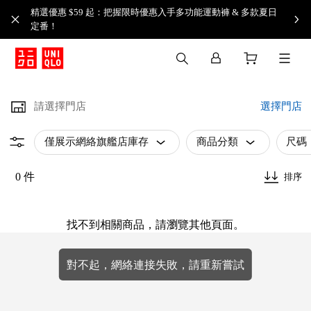
精選優惠 $59 起：把握限時優惠入手多功能運動褲 & 多款夏日
定番！​
請選擇門店
選擇門店
僅展示網絡旗艦店庫存
商品分類
尺碼
0 件
排序
找不到相關商品，請瀏覽其他頁面。
對不起，網絡連接失敗，請重新嘗試