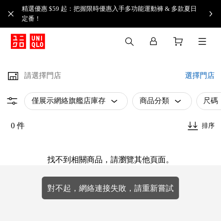
精選優惠 $59 起：把握限時優惠入手多功能運動褲 & 多款夏日
定番！​
請選擇門店
選擇門店
僅展示網絡旗艦店庫存
商品分類
尺碼
0 件
排序
找不到相關商品，請瀏覽其他頁面。
對不起，網絡連接失敗，請重新嘗試