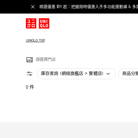
精選優惠 $59 起：把握限時優惠入手多功能運動褲 & 多
UNIQLO TOP
請選擇門店
庫存查詢 (網絡旗艦店 > 實體店)
商品分
0 件