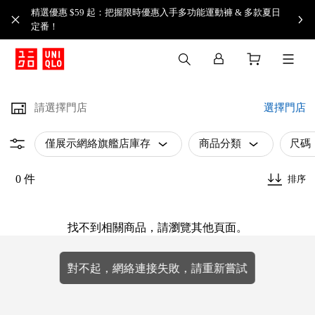
精選優惠 $59 起：把握限時優惠入手多功能運動褲 & 多款夏日
定番！​
請選擇門店
選擇門店
僅展示網絡旗艦店庫存
商品分類
尺碼
0 件
排序
找不到相關商品，請瀏覽其他頁面。
對不起，網絡連接失敗，請重新嘗試