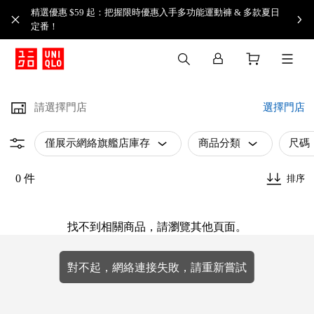
精選優惠 $59 起：把握限時優惠入手多功能運動褲 & 多款夏日
定番！​
請選擇門店
選擇門店
僅展示網絡旗艦店庫存
商品分類
尺碼
0 件
排序
找不到相關商品，請瀏覽其他頁面。
對不起，網絡連接失敗，請重新嘗試