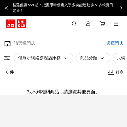
精選優惠 $59 起：把握限時優惠入手多功能運動褲 & 多款夏日
定番！​
請選擇門店
選擇門店
僅展示網絡旗艦店庫存
商品分類
尺碼
0 件
排序
找不到相關商品，請瀏覽其他頁面。