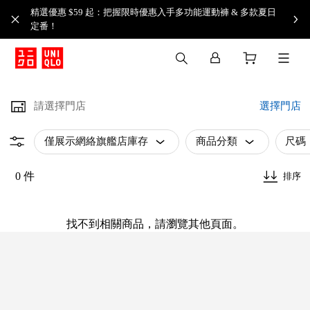
精選優惠 $59 起：把握限時優惠入手多功能運動褲 & 多款夏日
定番！​
請選擇門店
選擇門店
僅展示網絡旗艦店庫存
商品分類
尺碼
0 件
排序
找不到相關商品，請瀏覽其他頁面。