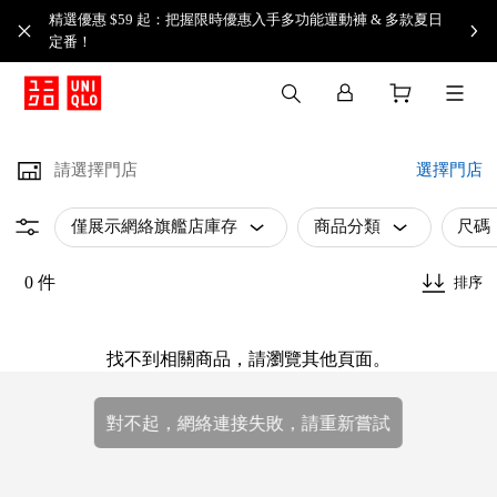
精選優惠 $59 起：把握限時優惠入手多功能運動褲 & 多款夏日
定番！​
請選擇門店
選擇門店
僅展示網絡旗艦店庫存
商品分類
尺碼
0 件
排序
找不到相關商品，請瀏覽其他頁面。
對不起，網絡連接失敗，請重新嘗試