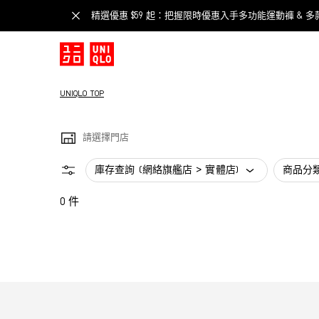
精選優惠 $59 起：把握限時優惠入手多功能運動褲 & 多
UNIQLO TOP
請選擇門店
庫存查詢 (網絡旗艦店 > 實體店)
商品分
0 件