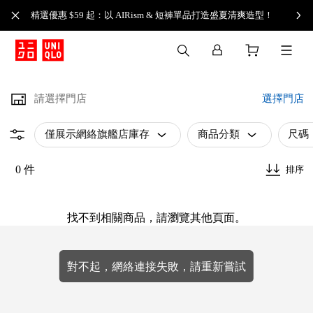
精選優惠 $59 起：以 AIRism & 短褲單品打造盛夏清爽造型！
請選擇門店
選擇門店
僅展示網絡旗艦店庫存
商品分類
尺碼
0 件
排序
找不到相關商品，請瀏覽其他頁面。
對不起，網絡連接失敗，請重新嘗試