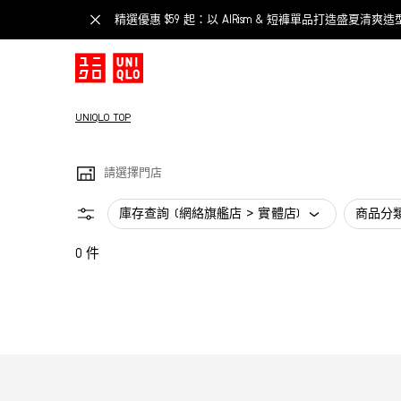
精選優惠 $59 起：以 AIRism & 短褲單品打造盛夏清爽造
UNIQLO TOP
請選擇門店
庫存查詢 (網絡旗艦店 > 實體店)
商品分
0 件