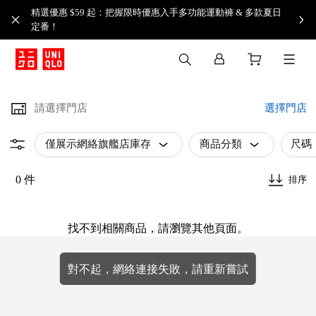
精選優惠 $59 起：把握限時優惠入手多功能運動褲 & 多款夏日
定番！​
請選擇門店
選擇門店
僅展示網絡旗艦店庫存
商品分類
尺碼
0 件
排序
找不到相關商品，請瀏覽其他頁面。
對不起，網絡連接失敗，請重新嘗試