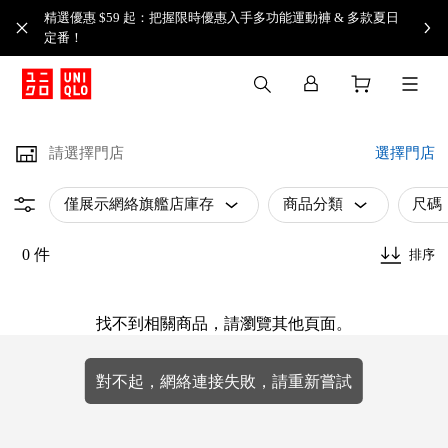
精選優惠 $59 起：把握限時優惠入手多功能運動褲 & 多款夏日
定番！​
請選擇門店
選擇門店
僅展示網絡旗艦店庫存
商品分類
尺碼
0 件
排序
找不到相關商品，請瀏覽其他頁面。
對不起，網絡連接失敗，請重新嘗試