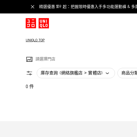
精選優惠 $59 起：把握限時優惠入手多功能運動褲 & 多
UNIQLO TOP
請選擇門店
庫存查詢 (網絡旗艦店 > 實體店)
商品分
0 件