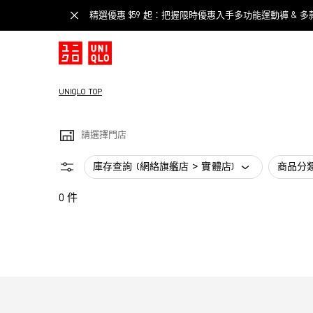
精選優惠 $59 起：把握限時優惠入手多功能運動褲 & 多
UNIQLO TOP
請選擇門店
庫存查詢 (網絡旗艦店 > 實體店)
商品分
0 件