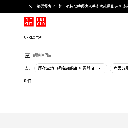
精選優惠 $59 起：把握限時優惠入手多功能運動褲 & 多
UNIQLO TOP
請選擇門店
庫存查詢 (網絡旗艦店 > 實體店)
商品分
0 件