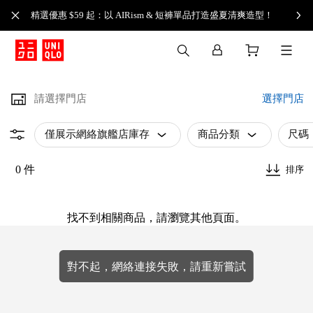
精選優惠 $59 起：以 AIRism & 短褲單品打造盛夏清爽造型！
請選擇門店
選擇門店
僅展示網絡旗艦店庫存
商品分類
尺碼
0 件
排序
找不到相關商品，請瀏覽其他頁面。
對不起，網絡連接失敗，請重新嘗試