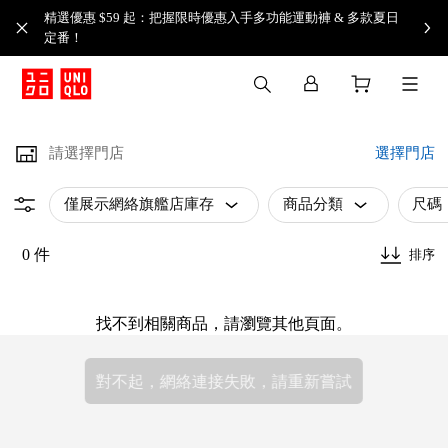
精選優惠 $59 起：把握限時優惠入手多功能運動褲 & 多款夏日
定番！​
請選擇門店
選擇門店
僅展示網絡旗艦店庫存
商品分類
尺碼
0 件
排序
找不到相關商品，請瀏覽其他頁面。