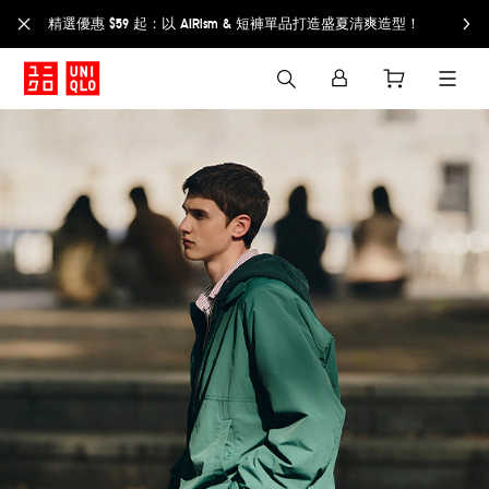
精選優惠 $59 起：以 AIRism & 短褲單品打造盛夏清爽造型！