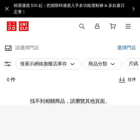
精選優惠 $59 起：把握限時優惠入手多功能運動褲 & 多款夏日
定番！​
請選擇門店
選擇門店
僅展示網絡旗艦店庫存
商品分類
尺碼
0 件
排序
找不到相關商品，請瀏覽其他頁面。