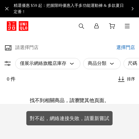
精選優惠 $59 起：把握限時優惠入手多功能運動褲 & 多款夏日
定番！​
請選擇門店
選擇門店
僅展示網絡旗艦店庫存
商品分類
尺碼
0 件
排序
找不到相關商品，請瀏覽其他頁面。
對不起，網絡連接失敗，請重新嘗試