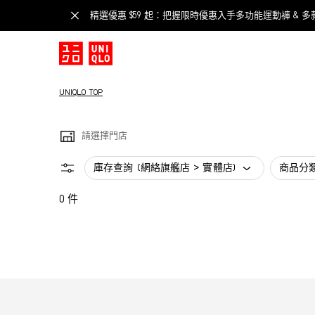
精選優惠 $59 起：把握限時優惠入手多功能運動褲 & 多
UNIQLO TOP
請選擇門店
庫存查詢 (網絡旗艦店 > 實體店)
商品分
0 件