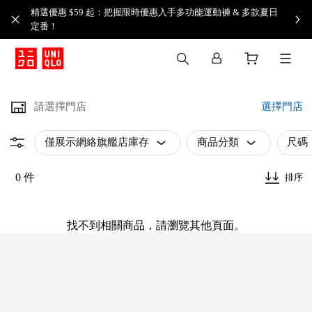
精選優惠 $59 起：把握限時優惠入手多功能運動褲 & 多款夏日
定番！​
請選擇門店
選擇門店
僅展示網絡旗艦店庫存
商品分類
尺碼
0 件
排序
找不到相關商品，請瀏覽其他頁面。