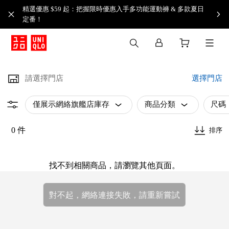
精選優惠 $59 起：把握限時優惠入手多功能運動褲 & 多款夏日
定番！​
請選擇門店
選擇門店
僅展示網絡旗艦店庫存
商品分類
尺碼
0 件
排序
找不到相關商品，請瀏覽其他頁面。
對不起，網絡連接失敗，請重新嘗試