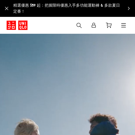
精選優惠 $59 起：把握限時優惠入手多功能運動褲 & 多款夏日
定番！​